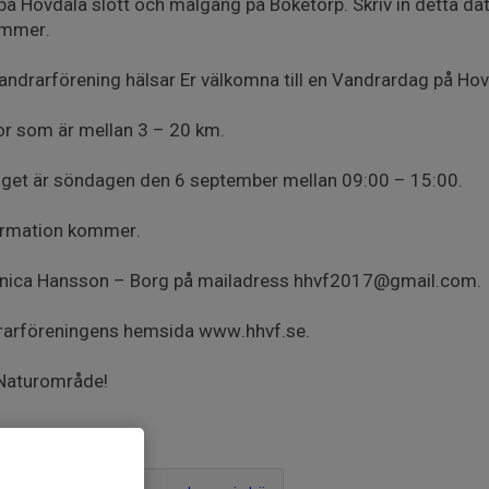
t på Hovdala slott och målgång på Boketorp. Skriv in detta d
ommer.
ndrarförening hälsar Er välkomna till en Vandrardag på Hov
kor som är mellan 3 – 20 km.
get är söndagen den 6 september mellan 09:00 – 15:00.
ormation kommer.
Annica Hansson – Borg på mailadress hhvf2017@gmail.com.
ndrarföreningens hemsida www.hhvf.se.
 Naturområde!