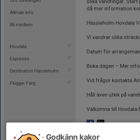
Om föreningen
olika vandringar. Star
då mer information k
Allmän info
Hässleholm Hovdala Va
Bli medlem
Vi vandrar olika sträc
Hovdala
Datum för arrangeman
Espresso
Boka dagen – Mer inf
Destination Hässleholm
Vid frågor kontakta 
Flügger Färg
Håll även utkik på va
Välkomna till Hovdala
Godkänn kakor