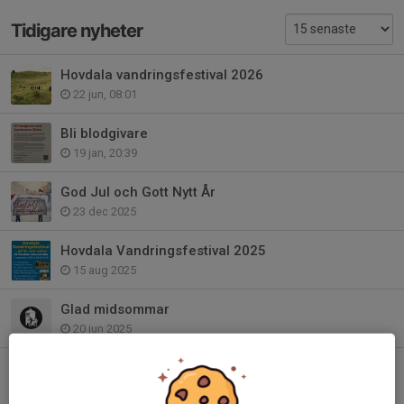
Tidigare nyheter
Hovdala vandringsfestival 2026
22 jun, 08:01
Bli blodgivare
19 jan, 20:39
God Jul och Gott Nytt År
23 dec 2025
Hovdala Vandringsfestival 2025
15 aug 2025
Glad midsommar
20 jun 2025
Alslingan
28 maj 2025