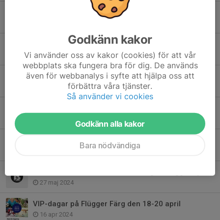
Glad Påsk
17 apr 2025
Godkänn kakor
Årsmöte
Vi använder oss av kakor (cookies) för att vår
10 feb 2025
webbplats ska fungera bra för dig. De används
även för webbanalys i syfte att hjälpa oss att
Vandringspärlor
förbättra våra tjänster.
5 jan 2025
Så använder vi cookies
God Jul och Gott Nytt År
25 dec 2024
Godkänn alla kakor
Årets vandrardag 8 september
Bara nödvändiga
27 maj 2024
Här kan du se filmen från vandringen Hägg & Syrén
27 maj 2024
VIP-dagar på Flügger Färg den 18-20 april
16 apr 2024